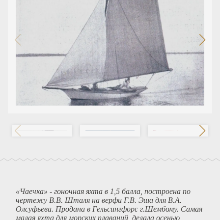
«Чаечка» - гоночная яхта в 1,5 балла, построена по
чертежу В.В. Шталя на верфи Г.В. Эша для В.А.
Олсуфьева. Продана в Гельсингфорс г.Шембому. Самая
малая яхта для морских плаваний, делала осенью