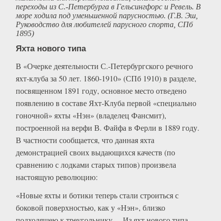
переходы из С.-Петербурга в Гельсингфорс и Ревель. В
море ходила под уменьшенной парусностью. (Г.В. Эш,
Руководство для любителей парусного спорта, СПб
1895)
Яхта нового типа
В «Очерке деятельности С.-Петербургского речного
яхт-клуба за 50 лет. 1860-1910» (СПб 1910) в разделе,
посвященном 1891 году, основное место отведено
появлению в составе Яхт-Клуба первой «специально
гоночной» яхты «Нэн» (владелец Фансмит),
построенной на верфи В. Файфа в Ферли в 1889 году.
В частности сообщается, что данная яхта
демонстрацией своих выдающихся качеств (по
сравнению с лодками старых типов) произвела
настоящую революцию:
«Новые яхты и ботики теперь стали строиться с
боковой поверхностью, как у «Нэн», близко
подходящею к треугольнику… Из яхт нового типа