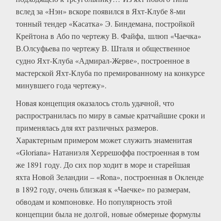
вслед за «Нэн» вскоре появился в Яхт-Клубе 8-ми
тонный тендер «Касатка» Э. Биндемана, постройкой
Крейтона в Або по чертежу В. Файфа, шлюп «Чаечка»
В.Олсуфьева по чертежу В. Шталя и общественное
судно Яхт-Клуба «Адмирал-Жерве», построенное в
мастерской Яхт-Клуба по премированному на конкурсе
минувшего года чертежу».
Новая концепция оказалось столь удачной, что
распространилась по миру в самые кратчайшие сроки и
применялась для яхт различных размеров.
Характерным примером может служить знаменитая
«Gloriana» Натаниэля Херрешоффа построенная в том
же 1891 году. До сих пор ходит в море и старейшая
яхта Новой Зеландии – «Rona», построенная в Окленде
в 1892 году, очень близкая к «Чаечке» по размерам,
обводам и компоновке. Но популярность этой
концепции была не долгой, новые обмерные формулы