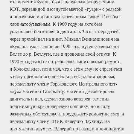
тот момент «Букан» был с парусным вооружением
КЭТ, деревянной изогнутой мачтой «гуари» с рельсой
и ползунами и длинным деревянным гиком. Грот был
хлопчатобумажным. К 1960 году на яхте был
установлен бензиновый двигатель 3 л.с., с передачей
через прямой вал на винт. Михаил Вениаминович на
«Букане» ежесезонно до 1990 года путешествовал по
Волге до р. Ветлуги, где и проводил свой отпуск. К
1990-м годам яхте потребовался капитальный ремонт,
и Колокольцев, понимая, что с этим ему не справиться
в силу преклонного возраста и состояния здоровья,
передал яхту члену Горьковского Центрального яхт-
клуба Евгению Татаркину. Евгений демонтировал
двигатель и вал, сделал заново козырек, заменил
подгнившую краснодерёвую обшивку, но в силу
различных обстоятельств продолжить ремонт не смог и
передал яхту члену ГЦЯК Валерию Лаухину. На
протяжении двух лет Валерий по разным причинам так