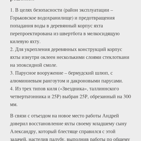
1. В целях безопасности (район эксплуатации –
Горьковское водохранилище) и предотвращения
попадания воды в деревянный корпус яхта
перепроектирована из швертбота в мелкосидящую
килевую яхту.
2. Для укрепления деревянных конструкций корпус
яхты изнутри оклеен несколькими слоями стеклоткани
на эпоксидной смоле.
3. Парусное вооружение – бермудский шлюп, с
алюминиевым рангоутом и дакроновыми парусами.
4. Из трех типов киля («Звездника», таллиннского
четвертьтонника и 25Р) выбран 25Р, обрезанный на 300
мм.
В связи с отъездом на новое место работы Андрей
доверил восстановление яхты своему младшему сыну
Александру, который блестяще справился с этой
задачей, настелив палубу, выполнив работы по общему