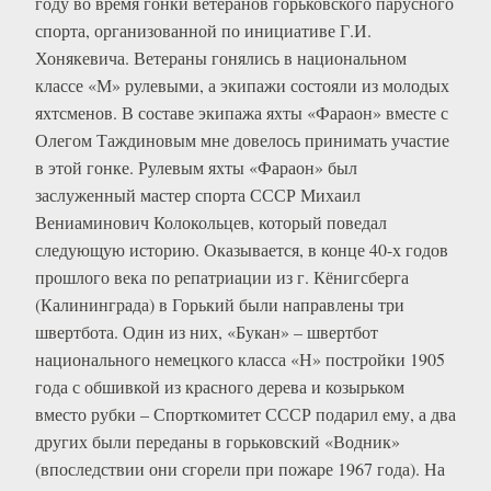
году во время гонки ветеранов горьковского парусного
спорта, организованной по инициативе Г.И.
Хонякевича. Ветераны гонялись в национальном
классе «М» рулевыми, а экипажи состояли из молодых
яхтсменов. В составе экипажа яхты «Фараон» вместе с
Олегом Таждиновым мне довелось принимать участие
в этой гонке. Рулевым яхты «Фараон» был
заслуженный мастер спорта СССР Михаил
Вениаминович Колокольцев, который поведал
следующую историю. Оказывается, в конце 40-х годов
прошлого века по репатриации из г. Кёнигсберга
(Калининграда) в Горький были направлены три
швертбота. Один из них, «Букан» – швертбот
национального немецкого класса «Н» постройки 1905
года с обшивкой из красного дерева и козырьком
вместо рубки – Спорткомитет СССР подарил ему, а два
других были переданы в горьковский «Водник»
(впоследствии они сгорели при пожаре 1967 года). На